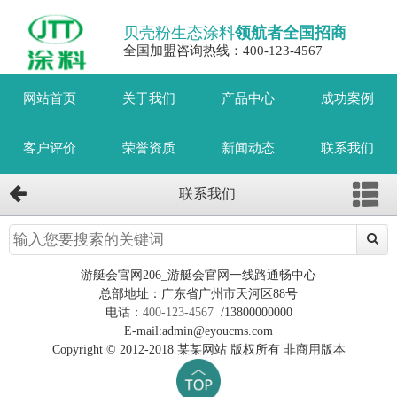
贝壳粉生态涂料
领航者全国招商
全国加盟咨询热线：400-123-4567
网站首页
关于我们
产品中心
成功案例
客户评价
荣誉资质
新闻动态
联系我们
联系我们
游艇会官网206_游艇会官网一线路通畅中心
总部地址：广东省广州市天河区88号
电话：
400-123-4567
/13800000000
E-mail:admin@eyoucms.com
Copyright © 2012-2018 某某网站 版权所有 非商用版本