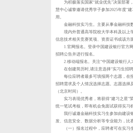
为积极落实国家“就业优先”决策部署，
慧中心诚挚邀请优秀学子参加2025年度
用。
金融科技实习生。主要从事金融科技数
境内外普通高等院校大学本科及以上学
信息技术相关竞赛奖项、资质证书或该方
1.官网报名。登录中国建设银行官方网
招聘公告并进行报名。
2.移动端报名。关注“中国建设银行人才
在创建简历时,请注意选择“实习生招聘
每位应聘者最多可填报两个志愿，在报
招聘需求及个人情况选择志愿。志愿选择及顺
（北京时间）。
实习表现优秀者，将获得“建习之星”荣誉
统一笔试考核，即有机会免面试获得实习
我行诚邀金融科技实习生参加由建设银行举
发、信息安全、数据分析等专业能力，比赛
（一）报名过程中，应聘者可在实习生招