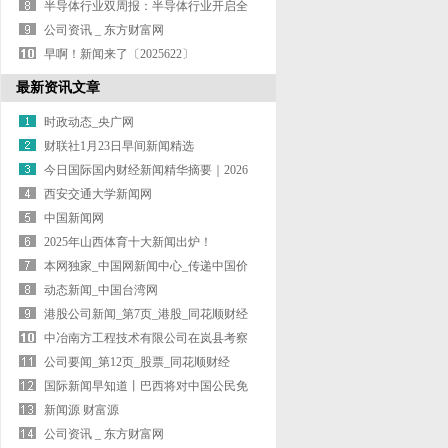
及解决
半导体行业双周报：半导体行业开启全
面涨价
公司资讯 _ 东方财富网
早啊！新闻来了〔2025622〕
最新资讯文章
时政动态_央广网
财联社1月23日早间新闻精选
今日国际国内财经新闻精华摘要｜2026
年
西安交通大学新闻网
中国新闻网
2025年山西体育十大新闻出炉！
本网独家_中国网新闻中心_传递中国价
值
动态新闻_中国台湾网
港股公司新闻_第7页_港股_同花顺财经
中冶南方工程技术有限公司在岚县考察
调研并
公司要闻_第12页_股票_同花顺财经
国际新闻早知道丨巴西将对中国公民免
签 高
新闻源 财富源
公司资讯 _ 东方财富网