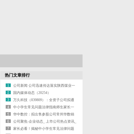
热门文章排行
公司新闻 公司迅速传达落实陕西煤业一
季度
国内媒体动态（20254）
万久科技（839809）：全资子公司拟通
中小学生常见问题法律指南师生家长一
起看
华中数控：拟出售参股公司常州华数锦
明智能
公司聚焦-企业动态_ 上市公司热点资讯_
家长必看！揭秘中小学生常见法律问题