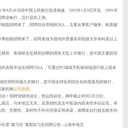
月28 日经中国人民银行批准筹建、1993年1月9日开业、1999 年
制商业银行，总行设在上海。
校园招聘来了，招聘综合营销岗50人，主要从事客户服务、柜面服
春季校园招聘来了，应聘者须为境内外普通高等院校大学本科及以上
易所、香港联合交易所挂牌的国有大型上市银行，是中国主要的综
高校毕业生招聘350人，可通过PC端或手机移动端进行线上报名
持续经营时间最久的银行，是中国全球化和综合化程度最高的银行，
万家机构
公司新闻
。
动！招聘营销培训生，营运培训生。网申截止时间3月23日。
观点，与本地宝无关。其原创性及文中陈述内容未经本站证实，本
实性、完整性、及时性不作任何保证和承诺，请网友自行核实相关内
度“建习生”暑期实习生招聘公告 - 上海本地宝