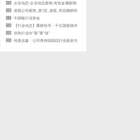
企业动态-企业动态新闻-有色金属新闻-
中
港股公司新闻_第5页_港股_同花顺财经
中国银行业协会
【行业动态】重磅信号：千亿国家级并
购基金
供热行业向“新”逐“绿”
恒基达鑫：公司将持续跟踪行业政策与
市场动