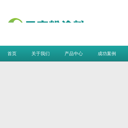
首页
关于我们
产品中心
成功案例