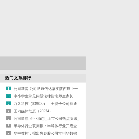
热门文章排行
公司新闻 公司迅速传达落实陕西煤业一
季度
中小学生常见问题法律指南师生家长一
起看
万久科技（839809）：全资子公司拟通
国内媒体动态（20254）
公司聚焦-企业动态_ 上市公司热点资讯_
半导体行业双周报：半导体行业开启全
面涨价
华中数控：拟出售参股公司常州华数锦