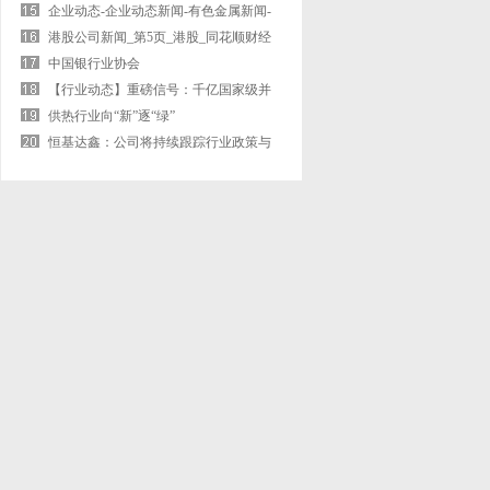
企业动态-企业动态新闻-有色金属新闻-
中
港股公司新闻_第5页_港股_同花顺财经
中国银行业协会
【行业动态】重磅信号：千亿国家级并
购基金
供热行业向“新”逐“绿”
恒基达鑫：公司将持续跟踪行业政策与
市场动