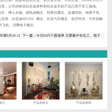
主要产品是铸造铝合金、铝合金车轮、中间合金。2024年10月15
资质，公司的铸造铝合金材料和铝合金车轮产品已用于军工领域。
车、稀土永磁、锂电池概念、特斯拉概念、金属回收、钠离子电
压铸、比亚迪002594）概念、长安汽车概念、低空经济、汽车拆解
大飞机、消费电子概念。
展9月10-12
下一篇：今日84只个股涨停 主要集中在化工、电子
3D打印、增材制造行业
等行业
称六
产品名称五
产品名称四