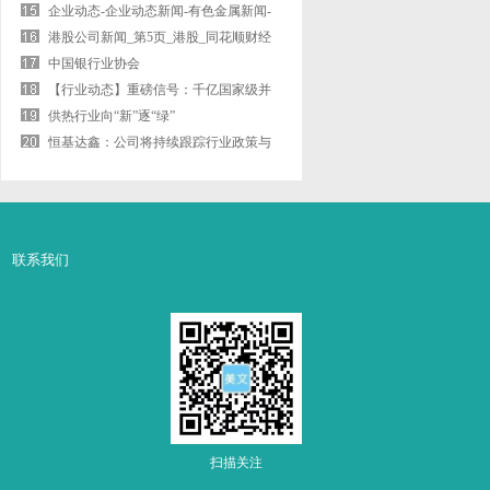
企业动态-企业动态新闻-有色金属新闻-
中
港股公司新闻_第5页_港股_同花顺财经
中国银行业协会
【行业动态】重磅信号：千亿国家级并
购基金
供热行业向“新”逐“绿”
恒基达鑫：公司将持续跟踪行业政策与
市场动
联系我们
扫描关注